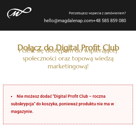
Potrzebujesz wsparcia z zamówieniem?
hello@magdalenap.com
+48 585 859 080
Dołącz do Digital Profit Club
i ciesz się dostępem do wspierającej
społeczności oraz topową wiedzą
marketingową!
Nie możesz dodać "Digital Profit Club – roczna
subskrypcja" do koszyka, ponieważ produktu nie ma w
magazynie.